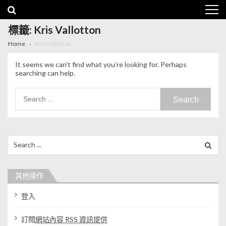
Skip to navigation
Skip to content
標籤: Kris Vallotton
Home
Kris Vallotton
It seems we can’t find what you’re looking for. Perhaps
searching can help.
Search for:
Search for:
其他操作
登入
訂閱
網站內容 RSS 資訊提供