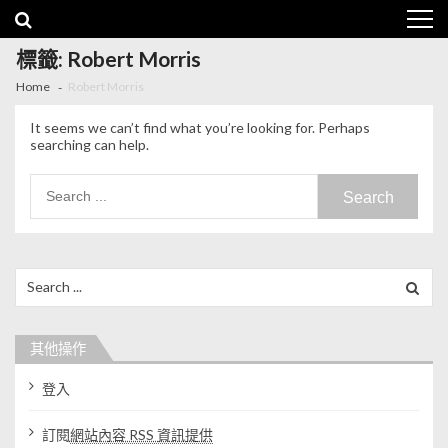
Skip to navigation
Skip to content
標籤: Robert Morris
Home
Robert Morris
It seems we can’t find what you’re looking for. Perhaps
searching can help.
Search for:
Search for:
其他操作
登入
訂閱
網站內容 RSS 資訊提供