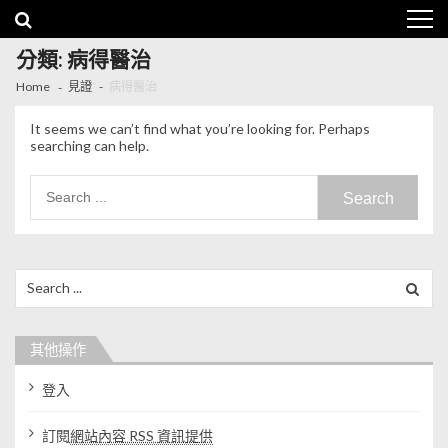
Skip to navigation
Skip to content
分類: 病得醫治
Home
見證
病得醫治
It seems we can’t find what you’re looking for. Perhaps
searching can help.
Search for:
Search for:
其他操作
登入
訂閱
網站內容 RSS 資訊提供