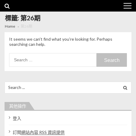
Skip to navigation
Skip to content
標籤: 第26期
Home
第26期
It seems we can’t find what you’re looking for. Perhaps
searching can help.
Search for:
Search for:
其他操作
登入
訂閱
網站內容 RSS 資訊提供