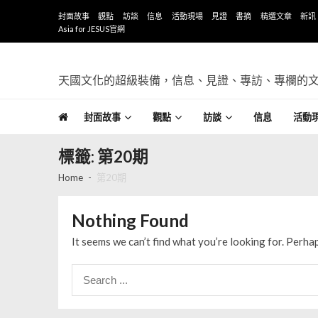
Skip to navigation
Skip to content
封面故事
觀點
訪談
信息
活動現場
見證
書摘
精選文章
新訊
Asia for JESUS官網
天國文化的超級裝備，信息、見證、專訪、專欄的
封面故事
觀點
訪談
信息
活動
標籤: 第20期
Home
第20期
Nothing Found
It seems we can’t find what you’re looking for. Perha
Search for: