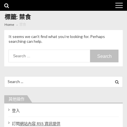
Skip to navigation
Skip to content
標籤: 禁食
Home
禁食
It seems we can’t find what you’re looking for. Perhaps
searching can help.
Search for:
Search for:
其他操作
登入
訂閱
網站內容 RSS 資訊提供