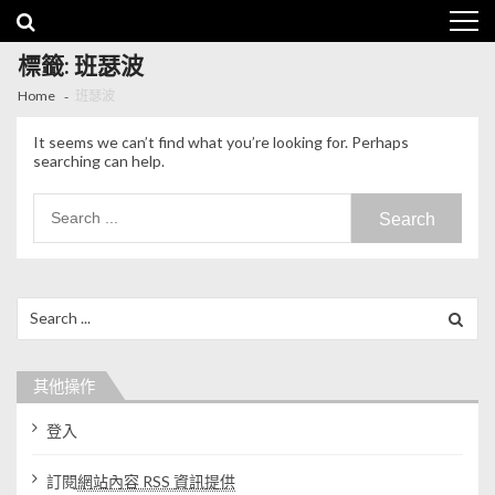
Skip to navigation
Skip to content
標籤: 班瑟波
Home
班瑟波
It seems we can’t find what you’re looking for. Perhaps
searching can help.
Search for:
Search for:
其他操作
登入
訂閱
網站內容 RSS 資訊提供