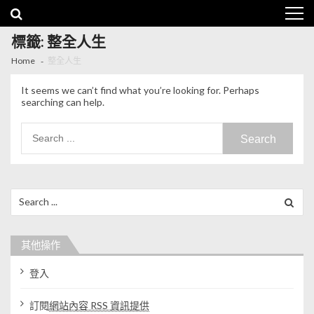
Skip to navigation
Skip to content
標籤: 整全人生
Home
整全人生
It seems we can’t find what you’re looking for. Perhaps
searching can help.
Search for:
Search for:
其他操作
登入
訂閱
網站內容 RSS 資訊提供