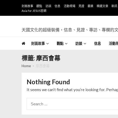
Skip to navigation
Skip to content
封面故事
觀點
訪談
信息
活動現場
見證
書摘
精選文章
新訊
Asia for JESUS官網
天國文化的超級裝備，信息、見證、專訪、專欄的
封面故事
觀點
訪談
信息
活動
標籤: 摩西會幕
Home
摩西會幕
Nothing Found
It seems we can’t find what you’re looking for. Perha
Search for: