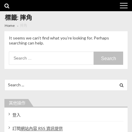
Skip to navigation
Skip to content
標籤: 摔角
Home
摔角
It seems we can’t find what you’re looking for. Perhaps
searching can help.
Search for:
Search for:
其他操作
登入
訂閱
網站內容 RSS 資訊提供