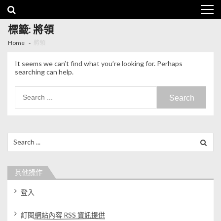
Skip to navigation
Skip to content
標籤: 將領
Home
將領
It seems we can’t find what you’re looking for. Perhaps
searching can help.
Search for:
Search for:
其他操作
登入
訂閱
網站內容 RSS 資訊提供