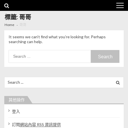
Skip to navigation
Skip to content
標籤: 哥哥
Home
哥哥
It seems we can’t find what you’re looking for. Perhaps
searching can help.
Search for:
Search for:
其他操作
登入
訂閱
網站內容 RSS 資訊提供